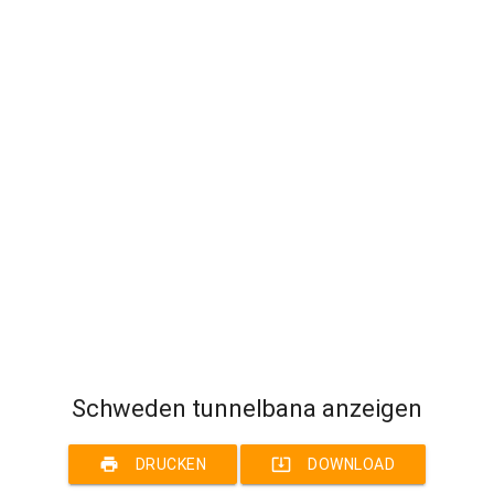
Schweden tunnelbana anzeigen
print
system_update_alt
DRUCKEN
DOWNLOAD